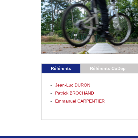
Référents
Référents CoDep
Jean-Luc DURON
Patrick BROCHAND
Emmanuel CARPENTIER