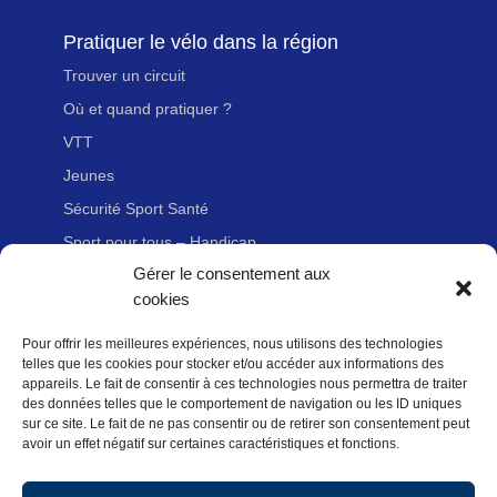
Pratiquer le vélo dans la région
Trouver un circuit
Où et quand pratiquer ?
VTT
Jeunes
Sécurité Sport Santé
Sport pour tous – Handicap
Gérer le consentement aux
cookies
Liens utiles
Pour offrir les meilleures expériences, nous utilisons des technologies
Adhérer à la FFvélo
telles que les cookies pour stocker et/ou accéder aux informations des
Nous contacter
appareils. Le fait de consentir à ces technologies nous permettra de traiter
des données telles que le comportement de navigation ou les ID uniques
Newsletter
sur ce site. Le fait de ne pas consentir ou de retirer son consentement peut
avoir un effet négatif sur certaines caractéristiques et fonctions.
Mentions légales
Politique des données personnelles