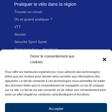
Pratiquer le vélo dans la région
Trouver un circuit
Où et quand pratiquer ?
VTT
Jeunes
Sécurité Sport Santé
Sport pour tous – Handicap
Gérer le consentement aux
cookies
Liens utiles
Pour offrir les meilleures expériences, nous utilisons des technologies
Adhérer à la FFvélo
telles que les cookies pour stocker et/ou accéder aux informations des
Nous contacter
appareils. Le fait de consentir à ces technologies nous permettra de traiter
des données telles que le comportement de navigation ou les ID uniques
Newsletter
sur ce site. Le fait de ne pas consentir ou de retirer son consentement peut
avoir un effet négatif sur certaines caractéristiques et fonctions.
Mentions légales
Politique des données personnelles
Accepter
Politique de cookies (UE)