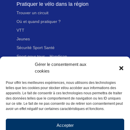
Pratiquer le vélo dans la région
Trouver un circuit
Où et quand pratiquer ?
VTT
Jeunes
Sécurité Sport Santé
Sport pour tous – Handicap
Gérer le consentement aux
cookies
Liens utiles
Pour offrir les meilleures expériences, nous utilisons des technologies
Adhérer à la FFvélo
telles que les cookies pour stocker et/ou accéder aux informations des
Nous contacter
appareils. Le fait de consentir à ces technologies nous permettra de traiter
des données telles que le comportement de navigation ou les ID uniques
Newsletter
sur ce site. Le fait de ne pas consentir ou de retirer son consentement peut
avoir un effet négatif sur certaines caractéristiques et fonctions.
Mentions légales
Politique des données personnelles
Accepter
Politique de cookies (UE)