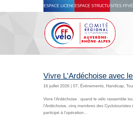
ESPACE LICENCIÉ
ESPACE STRUCTURES
SITES FFV
Vivre L’Ardéchoise avec l
16 juillet 2026
|
07
,
Événements
,
Handicap
,
Tou
Vivre l’Ardéchoise : quand le vélo rassemble to
l’Ardéchoise, cinq membres des Cyclotouristes
participé à l’opération...