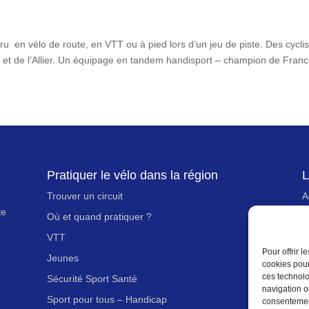
ru en vélo de route, en VTT ou à pied lors d’un jeu de piste. Des cycli
 et de l’Allier. Un équipage en tandem handisport – champion de Franc
Pratiquer le vélo dans la région
L
Trouver un circuit
A
te
Où et quand pratiquer ?
N
VTT
N
Pour offrir 
Jeunes
M
cookies pour
ces technolo
Sécurité Sport Santé
P
navigation ou
Sport pour tous – Handicap
P
consentement