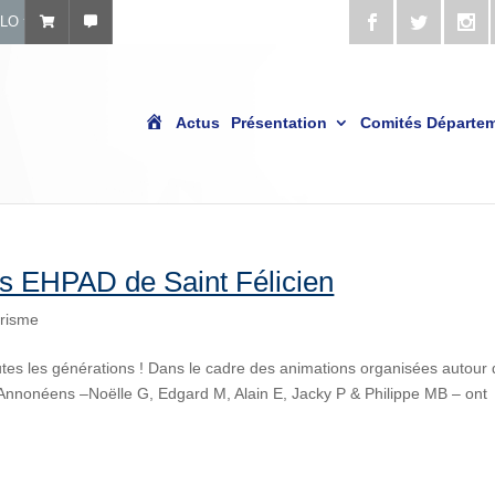
ÉLO
A
Actus
Présentation
Comités Départe
c
c
u
e
i
l
es EHPAD de Saint Félicien
risme
utes les générations ! Dans le cadre des animations organisées autour
 Annonéens –Noëlle G, Edgard M, Alain E, Jacky P & Philippe MB – ont