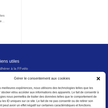
stes
e...
iens utiles
dhérer à la FFvélo
ous contacter
Gérer le consentement aux cookies
ewsletter
les meilleures expériences, nous utilisons des technologies telles que les
entions légales
 stocker et/ou accéder aux informations des appareils. Le fait de consentir à
gies nous permettra de traiter des données telles que le comportement de
olitique des données personnelles
 les ID uniques sur ce site. Le fait de ne pas consentir ou de retirer son
olitique de cookies (UE)
 peut avoir un effet négatif sur certaines caractéristiques et fonctions.