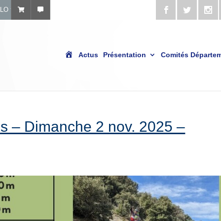
ÉLO
A
Actus
Présentation
Comités Départe
c
c
u
e
i
l
 – Dimanche 2 nov. 2025 –