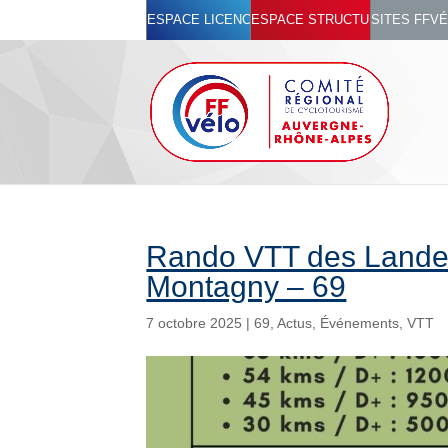
ESPACE LICENCIÉ
ESPACE STRUCTURES
SITES FFV
Rando VTT des Landes
Montagny – 69
7 octobre 2025
|
69
,
Actus
,
Événements
,
VTT