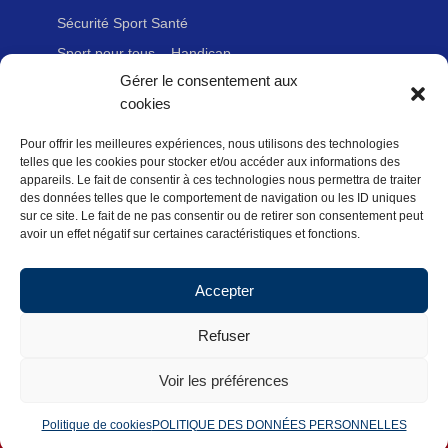
Sécurité Sport Santé
Sport pour tous – Handicap
Gérer le consentement aux
cookies
Liens utiles
Pour offrir les meilleures expériences, nous utilisons des technologies
Adhérer à la FFvélo
telles que les cookies pour stocker et/ou accéder aux informations des
Nous contacter
appareils. Le fait de consentir à ces technologies nous permettra de traiter
des données telles que le comportement de navigation ou les ID uniques
Newsletter
sur ce site. Le fait de ne pas consentir ou de retirer son consentement peut
avoir un effet négatif sur certaines caractéristiques et fonctions.
Mentions légales
Politique des données personnelles
Accepter
Politique de cookies (UE)
Refuser
Voir les préférences
Copyright FFVélo 2018
Politique de cookies
POLITIQUE DES DONNÉES PERSONNELLES