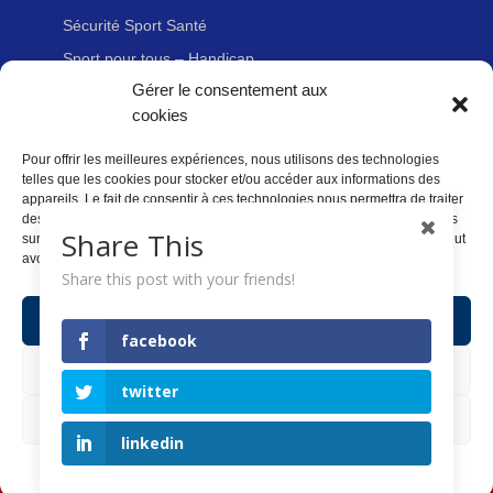
Sécurité Sport Santé
Sport pour tous – Handicap
Gérer le consentement aux
cookies
Liens utiles
Pour offrir les meilleures expériences, nous utilisons des technologies
Adhérer à la FFvélo
telles que les cookies pour stocker et/ou accéder aux informations des
Nous contacter
appareils. Le fait de consentir à ces technologies nous permettra de traiter
des données telles que le comportement de navigation ou les ID uniques
Newsletter
Share This
sur ce site. Le fait de ne pas consentir ou de retirer son consentement peut
avoir un effet négatif sur certaines caractéristiques et fonctions.
Mentions légales
Share this post with your friends!
Politique des données personnelles
Accepter
Politique de cookies (UE)
facebook
Refuser
twitter
Voir les préférences
linkedin
Copyright FFVélo 2018
Politique de cookies
POLITIQUE DES DONNÉES PERSONNELLES